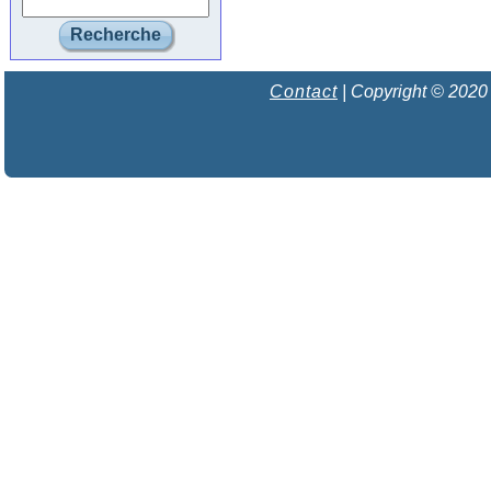
-Les
Lors
-La 
Contact
| Copyright © 2020 
-Lor
renf
-L’h
inte
-Les
tent
des 
-Les
ou f
-Les
prox
-Les
-Les