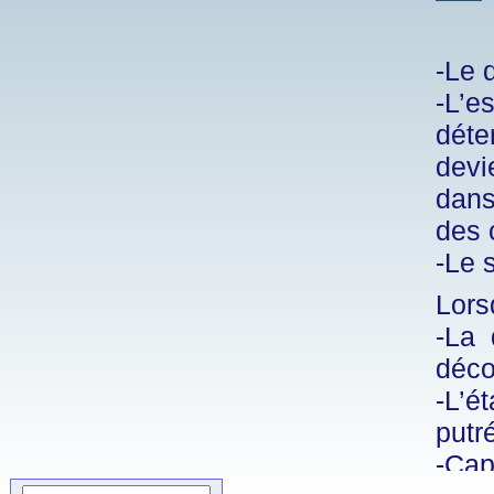
-Le 
-L’e
déte
devi
dans
des 
-Le 
Lors
-La 
déco
-L’é
putré
-Cap