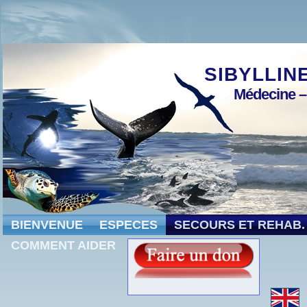
Warning
: Creating default object from empty value in
/v
;
SIBYLLIN
Médecine –
BIENVENUE
ESPECES
SECOURS ET REHAB.
COMMENT AIDER