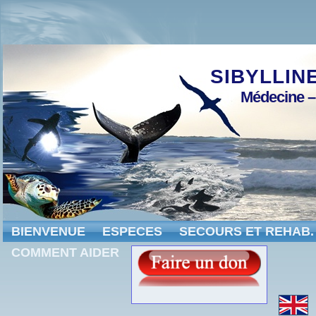
Warning
: Creating default object from empty value in
/v
;
SIBYLLIN
Médecine –
BIENVENUE
ESPECES
SECOURS ET REHAB.
COMMENT AIDER